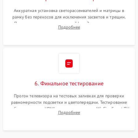
Аккуратная установка светорассеивателей и матрицы в
рамку без перекосов для исключения засветов и трещин.
Подключение внутренних шлейфов. Закрытие корпуса.
Подробнее
Сброс настроек и обновление программного обеспечения.
6. Финальное тестирование
Прогон телевизора на тестовых заливках для проверки
равномерности подсветки и цветопередачи. Тестирование
работы разъемов HDMI, динамиков, модуля Wi-Fi и Smart TV
Подробнее
в рабочем режиме в течение нескольких часов.