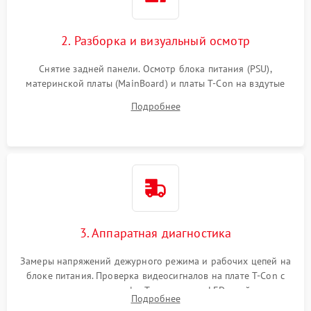
2. Разборка и визуальный осмотр
Снятие задней панели. Осмотр блока питания (PSU),
материнской платы (MainBoard) и платы T-Con на вздутые
конденсаторы, прогары, окисления и микротрещины.
Подробнее
Проверка надежности фиксации и целостности шлейфов.
3. Аппаратная диагностика
Замеры напряжений дежурного режима и рабочих цепей на
блоке питания. Проверка видеосигналов на плате T-Con с
помощью осциллографа. Тестирование LED-драйвера и
Подробнее
светодиодных планок подсветки мультиметром.