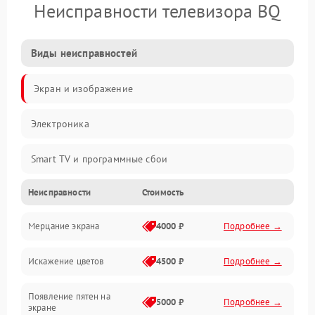
Неисправности телевизора BQ
Виды неисправностей
Экран и изображение
Электроника
Smart TV и программные сбои
Неисправности
Стоимость
Питание и запуск
Мерцание экрана
4000 ₽
Подробнее →
Подсветка и LED-модули
Искажение цветов
4500 ₽
Подробнее →
Звук и аудиосистема
Появление пятен на
Сигнал и приём каналов
5000 ₽
Подробнее →
экране