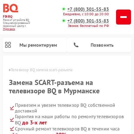
+7 (800) 301-55-83
Ежедневно, с 10:00 до 20:00
FIX-BQ
+7 (800) 301-55-83
Ремонт устройств BQ
Специализированный
Звонок бесплатный по РФ
cервисный центр г.
Мурманск
Мы ремонтируем
Позвонить
анске
Телевизор BQ замена scart-разъема
Замена SCART-разъема на
телевизоре BQ в Мурманске
Привезем и увезем телевизор BQ собственной
доставкой
Гарантия на наши работы по ремонту телевизоров
до 3-х лет
BQ
Срочный ремонт телевизоров BQ в течении часа