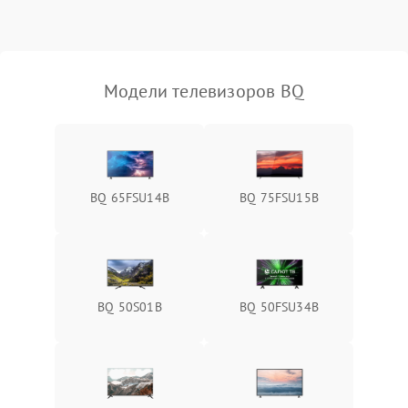
Модели телевизоров BQ
BQ 65FSU14B
BQ 75FSU15B
BQ 50S01B
BQ 50FSU34B