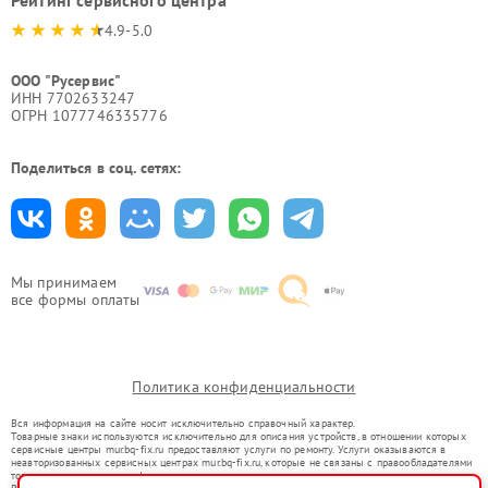
Рейтинг сервисного центра
4.9-5.0
ООО "Русервис"
ИНН 7702633247
ОГРН 1077746335776
Поделиться в соц. сетях:
Мы принимаем
все формы оплаты
Политика конфиденциальности
Вся информация на сайте носит исключительно справочный характер.
Товарные знаки используются исключительно для описания устройств, в отношении которых
сервисные центры mur.bq-fix.ru предоставляют услуги по ремонту. Услуги оказываются в
неавторизованных сервисных центрах mur.bq-fix.ru, которые не связаны с правообладателями
товарных знаков или их официальными представителями.