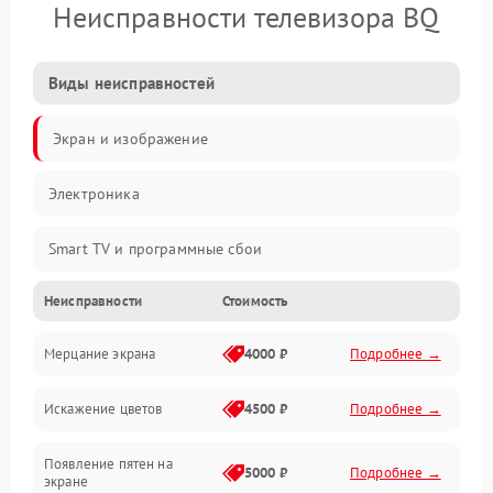
Неисправности телевизора BQ
Виды неисправностей
Экран и изображение
Электроника
Smart TV и программные сбои
Неисправности
Стоимость
Питание и запуск
Мерцание экрана
4000 ₽
Подробнее →
Подсветка и LED-модули
Искажение цветов
4500 ₽
Подробнее →
Звук и аудиосистема
Появление пятен на
Сигнал и приём каналов
5000 ₽
Подробнее →
экране