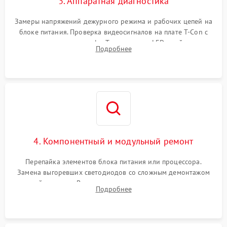
3. Аппаратная диагностика
Замеры напряжений дежурного режима и рабочих цепей на
блоке питания. Проверка видеосигналов на плате T-Con с
помощью осциллографа. Тестирование LED-драйвера и
Подробнее
светодиодных планок подсветки мультиметром.
4. Компонентный и модульный ремонт
Перепайка элементов блока питания или процессора.
Замена выгоревших светодиодов со сложным демонтажом
хрупкой матрицы. Восстановление поврежденных дорожек,
Подробнее
прошивка микросхем памяти EEPROM