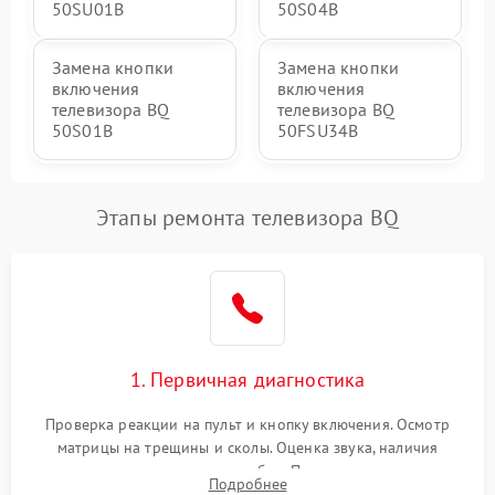
50SU01B
50S04B
Замена кнопки
Замена кнопки
включения
включения
телевизора BQ
телевизора BQ
50S01B
50FSU34B
Этапы ремонта телевизора BQ
1. Первичная диагностика
Проверка реакции на пульт и кнопку включения. Осмотр
матрицы на трещины и сколы. Оценка звука, наличия
подсветки и индикаторов ошибок. Подключение тестовых
Подробнее
источников сигнала для выявления симптомов поломки.