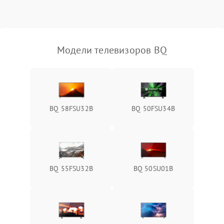
Модели телевизоров BQ
BQ 58FSU32B
BQ 50FSU34B
BQ 55FSU32B
BQ 50SU01B