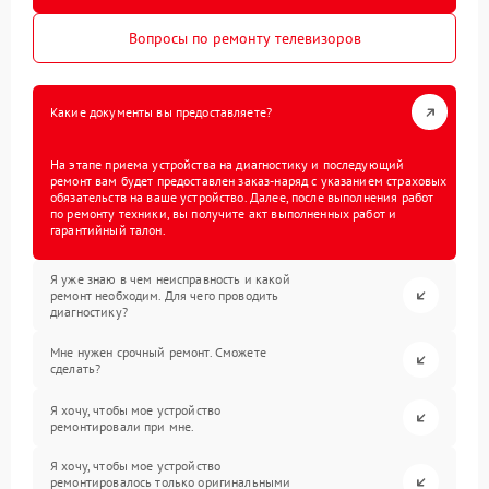
Вопросы по ремонту телевизоров
Какие документы вы предоставляете?
На этапе приема устройства на диагностику и последующий
ремонт вам будет предоставлен заказ-наряд с указанием страховых
обязательств на ваше устройство. Далее, после выполнения работ
по ремонту техники, вы получите акт выполненных работ и
гарантийный талон.
Я уже знаю в чем неисправность и какой
ремонт необходим. Для чего проводить
диагностику?
Мне нужен срочный ремонт. Сможете
сделать?
Я хочу, чтобы мое устройство
ремонтировали при мне.
Я хочу, чтобы мое устройство
ремонтировалось только оригинальными