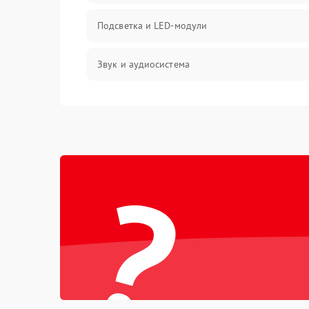
Подсветка и LED-модули
Звук и аудиосистема
Сигнал и приём каналов
Разъёмы и интерфейсы
?
Механические повреждения
Программное обеспечение
Корпус и механика
Пульт и управление