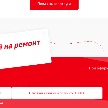
Показать все услуги
й на ремонт
При оформл
Отправить заявку и получить 1500 ₽
сти