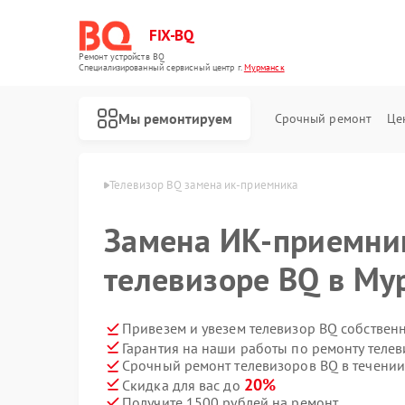
FIX-BQ
Ремонт устройств BQ
Специализированный cервисный центр г.
Мурманск
Мы ремонтируем
Срочный ремонт
Це
ров BQ в Мурманске
Телевизор BQ замена ик-приемника
Замена ИК-приемни
телевизоре BQ в Му
Привезем и увезем телевизор BQ собствен
Гарантия на наши работы по ремонту теле
Срочный ремонт телевизоров BQ в течении
20%
Скидка для вас до
Получите 1500 рублей на ремонт