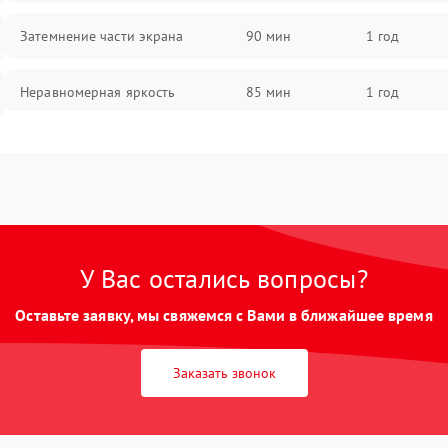
Затемнение части экрана
90 мин
1 год
Неравномерная яркость
85 мин
1 год
Выгорание матрицы
90 мин
1 год
У Вас остались вопросы?
Оставьте заявку, мы свяжемся с Вами в ближайшее время
Заказать звонок