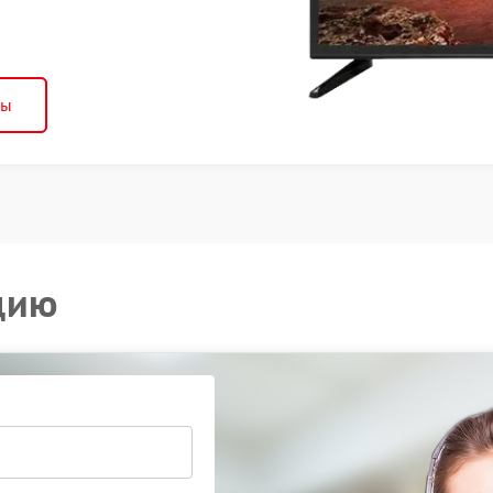
ны
цию