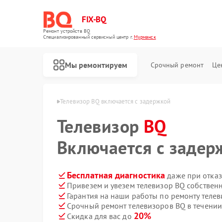
FIX-BQ
Ремонт устройств BQ
Специализированный cервисный центр г.
Мурманск
Мы ремонтируем
Срочный ремонт
Це
ров BQ в Мурманске
Телевизор BQ включается с задержкой
Телевизор
BQ
Включается с задер
Бесплатная диагностика
даже при отказ
Привезем и увезем телевизор BQ собствен
Гарантия на наши работы по ремонту теле
Срочный ремонт телевизоров BQ в течении
20%
Скидка для вас до