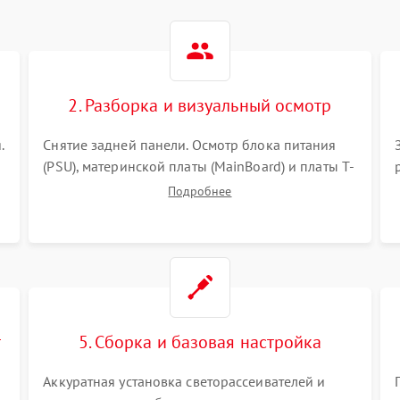
2. Разборка и визуальный осмотр
.
Снятие задней панели. Осмотр блока питания
(PSU), материнской платы (MainBoard) и платы T-
Con на вздутые конденсаторы, прогары,
Подробнее
окисления и микротрещины. Проверка
надежности фиксации и целостности шлейфов.
т
5. Сборка и базовая настройка
Аккуратная установка светорассеивателей и