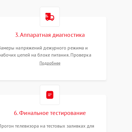
3. Аппаратная диагностика
Замеры напряжений дежурного режима и
рабочих цепей на блоке питания. Проверка
видеосигналов на плате T-Con с помощью
Подробнее
осциллографа. Тестирование LED-драйвера и
светодиодных планок подсветки мультиметром.
6. Финальное тестирование
Прогон телевизора на тестовых заливках для