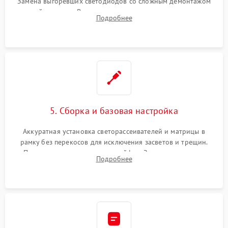
Замена выгоревших светодиодов со сложным демонтажом
хрупкой матрицы. Восстановление поврежденных дорожек,
Подробнее
прошивка микросхем памяти EEPROM
5. Сборка и базовая настройка
Аккуратная установка светорассеивателей и матрицы в
рамку без перекосов для исключения засветов и трещин.
Подключение внутренних шлейфов. Закрытие корпуса.
Подробнее
Сброс настроек и обновление программного обеспечения.