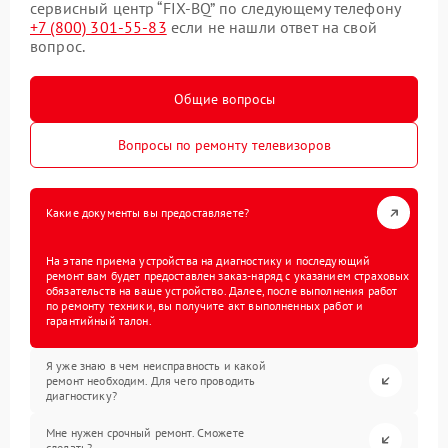
сервисный центр “FIX-BQ” по следующему телефону
+7 (800) 301-55-83
если не нашли ответ на свой
вопрос.
Общие вопросы
Вопросы по ремонту телевизоров
Какие документы вы предоставляете?
На этапе приема устройства на диагностику и последующий
ремонт вам будет предоставлен заказ-наряд с указанием страховых
обязательств на ваше устройство. Далее, после выполнения работ
по ремонту техники, вы получите акт выполненных работ и
гарантийный талон.
Я уже знаю в чем неисправность и какой
ремонт необходим. Для чего проводить
диагностику?
Мне нужен срочный ремонт. Сможете
сделать?