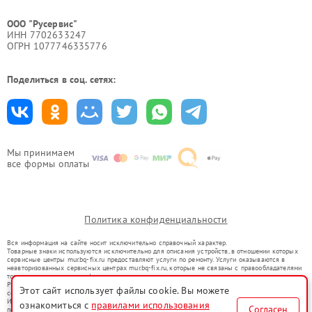
ООО "Русервис"
ИНН 7702633247
ОГРН 1077746335776
Поделиться в соц. сетях:
Мы принимаем
все формы оплаты
Политика конфиденциальности
Вся информация на сайте носит исключительно справочный характер.
Товарные знаки используются исключительно для описания устройств, в отношении которых
сервисные центры mur.bq-fix.ru предоставляют услуги по ремонту. Услуги оказываются в
неавторизованных сервисных центрах mur.bq-fix.ru, которые не связаны с правообладателями
товарных знаков или их официальными представителями.
Ремонт осуществляется для устройств, уже введенных в гражданский оборот в соответствии
Этот сайт использует файлы cookie. Вы можете
со статьей 1487 ГК РФ.
Использование товарных знаков не преследует цели индивидуализации услуг или введения
ознакомиться с
правилами использования
Согласен
потребителей в заблуждение, а служит для информирования о предоставляемых услугах по