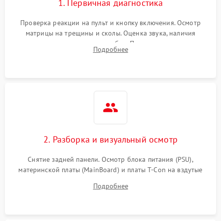
1. Первичная диагностика
Проверка реакции на пульт и кнопку включения. Осмотр
матрицы на трещины и сколы. Оценка звука, наличия
подсветки и индикаторов ошибок. Подключение тестовых
Подробнее
источников сигнала для выявления симптомов поломки.
2. Разборка и визуальный осмотр
Снятие задней панели. Осмотр блока питания (PSU),
материнской платы (MainBoard) и платы T-Con на вздутые
конденсаторы, прогары, окисления и микротрещины.
Подробнее
Проверка надежности фиксации и целостности шлейфов.