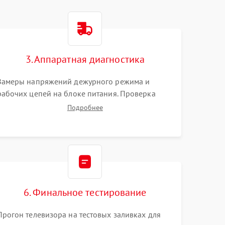
3. Аппаратная диагностика
Замеры напряжений дежурного режима и
рабочих цепей на блоке питания. Проверка
видеосигналов на плате T-Con с помощью
Подробнее
осциллографа. Тестирование LED-драйвера и
светодиодных планок подсветки мультиметром.
6. Финальное тестирование
Прогон телевизора на тестовых заливках для