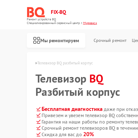
FIX-BQ
Ремонт устройств BQ
Специализированный cервисный центр г.
Мурманск
Мы ремонтируем
Срочный ремонт
Це
ров BQ в Мурманске
Телевизор BQ разбитый корпус
Телевизор
BQ
Разбитый корпус
Бесплатная диагностика
даже при отказ
Привезем и увезем телевизор BQ собствен
Гарантия на наши работы по ремонту теле
Срочный ремонт телевизоров BQ в течении
20%
Скидка для вас до