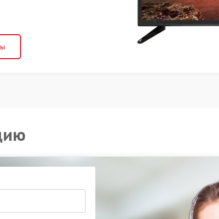
ны
цию