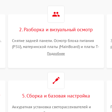
2. Разборка и визуальный осмотр
.
Снятие задней панели. Осмотр блока питания
(PSU), материнской платы (MainBoard) и платы T-
Con на вздутые конденсаторы, прогары,
Подробнее
окисления и микротрещины. Проверка
надежности фиксации и целостности шлейфов.
т
5. Сборка и базовая настройка
Аккуратная установка светорассеивателей и