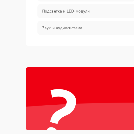
Подсветка и LED-модули
Звук и аудиосистема
Сигнал и приём каналов
Разъёмы и интерфейсы
?
Механические повреждения
Программное обеспечение
Корпус и механика
Пульт и управление