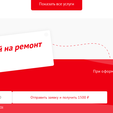
Показать все услуги
й на ремонт
При оформл
Отправить заявку и получить 1500 ₽
сти