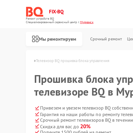
FIX-BQ
Ремонт устройств BQ
Специализированный cервисный центр г.
Мурманск
Мы ремонтируем
Срочный ремонт
Це
ров BQ в Мурманске
Телевизор BQ прошивка блока управления
Прошивка блока упр
телевизоре BQ в Му
Привезем и увезем телевизор BQ собствен
Гарантия на наши работы по ремонту теле
Срочный ремонт телевизоров BQ в течении
20%
Скидка для вас до
Получите 1500 рублей на ремонт