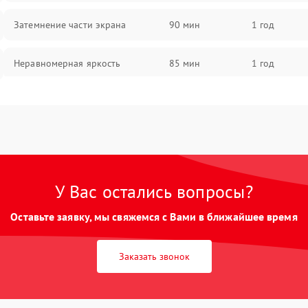
Затемнение части экрана
90 мин
1 год
Неравномерная яркость
85 мин
1 год
Выгорание матрицы
90 мин
1 год
У Вас остались вопросы?
Оставьте заявку, мы свяжемся с Вами в ближайшее время
Заказать звонок