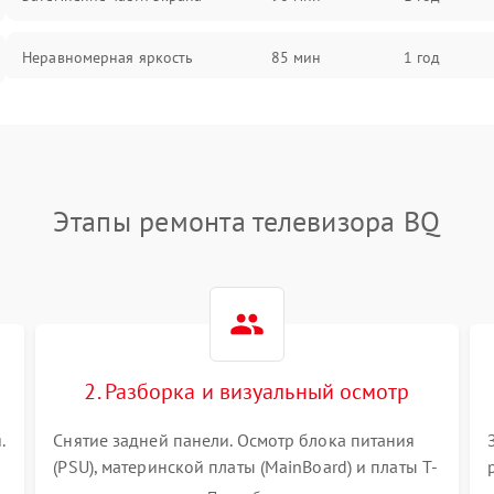
Неравномерная яркость
85 мин
1 год
Выгорание матрицы
90 мин
1 год
Этапы ремонта телевизора BQ
2. Разборка и визуальный осмотр
.
Снятие задней панели. Осмотр блока питания
(PSU), материнской платы (MainBoard) и платы T-
Con на вздутые конденсаторы, прогары,