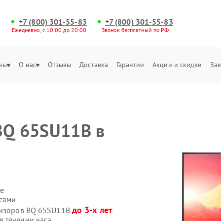
+7 (800) 301-55-83
+7 (800) 301-55-83
Ежедневно, с 10:00 до 20:00
Звонок бесплатный по РФ
ны
О нас
Отзывы
Доставка
Гарантии
Акции и скидки
Зая
BQ 65SU11B в
е
 сами
до 3-х лет
евизоров BQ 65SU11B
 течении часа