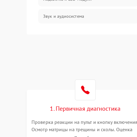
Звук и аудиосистема
Сигнал и приём каналов
Разъёмы и интерфейсы
Механические повреждения
Программное обеспечение
Корпус и механика
1. Первичная диагностика
Пульт и управление
Проверка реакции на пульт и кнопку включения
Осмотр матрицы на трещины и сколы. Оценка
Сеть и подключения
звука, наличия подсветки и индикаторов