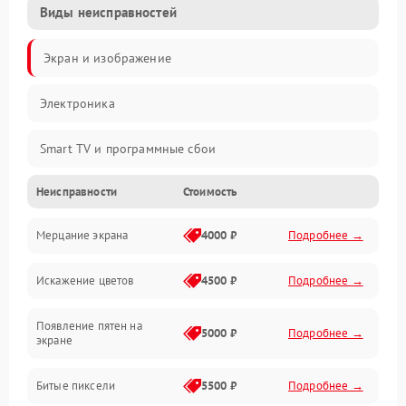
Виды неисправностей
Экран и изображение
Электроника
Smart TV и программные сбои
Неисправности
Стоимость
Питание и запуск
Мерцание экрана
4000 ₽
Подробнее →
Подсветка и LED-модули
Искажение цветов
4500 ₽
Подробнее →
Звук и аудиосистема
Появление пятен на
Сигнал и приём каналов
5000 ₽
Подробнее →
экране
Разъёмы и интерфейсы
Битые пиксели
5500 ₽
Подробнее →