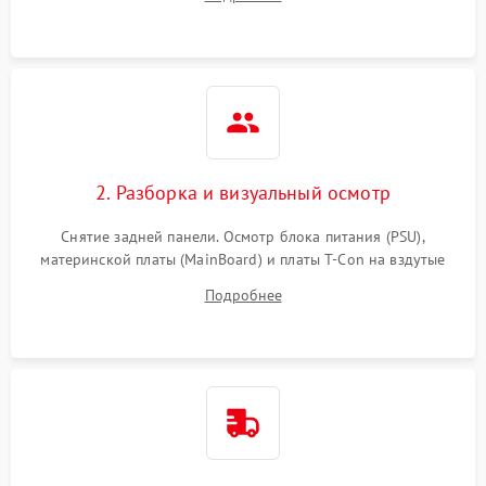
источников сигнала для выявления симптомов поломки.
2. Разборка и визуальный осмотр
Снятие задней панели. Осмотр блока питания (PSU),
материнской платы (MainBoard) и платы T-Con на вздутые
конденсаторы, прогары, окисления и микротрещины.
Подробнее
Проверка надежности фиксации и целостности шлейфов.