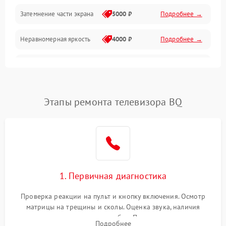
Механические повреждения
Затемнение части экрана
5000 ₽
Подробнее →
Программное обеспечение
Неравномерная яркость
4000 ₽
Подробнее →
Корпус и механика
Выгорание матрицы
6000 ₽
Подробнее →
Пульт и управление
Этапы ремонта телевизора BQ
Сеть и подключения
Аудио
Сетевая
1. Первичная диагностика
Проверка реакции на пульт и кнопку включения. Осмотр
матрицы на трещины и сколы. Оценка звука, наличия
подсветки и индикаторов ошибок. Подключение тестовых
Подробнее