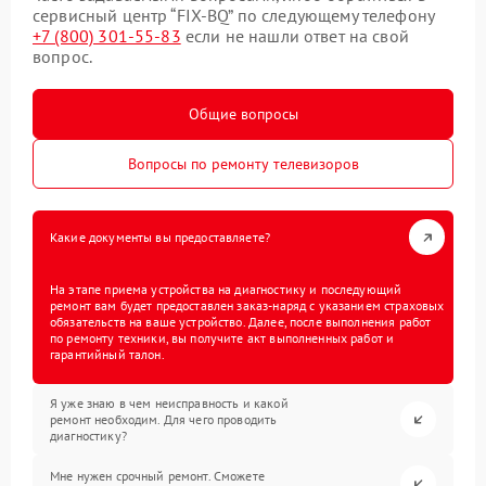
сервисный центр “FIX-BQ” по следующему телефону
+7 (800) 301-55-83
если не нашли ответ на свой
вопрос.
Общие вопросы
Вопросы по ремонту телевизоров
Какие документы вы предоставляете?
На этапе приема устройства на диагностику и последующий
ремонт вам будет предоставлен заказ-наряд с указанием страховых
обязательств на ваше устройство. Далее, после выполнения работ
по ремонту техники, вы получите акт выполненных работ и
гарантийный талон.
Я уже знаю в чем неисправность и какой
ремонт необходим. Для чего проводить
диагностику?
Мне нужен срочный ремонт. Сможете