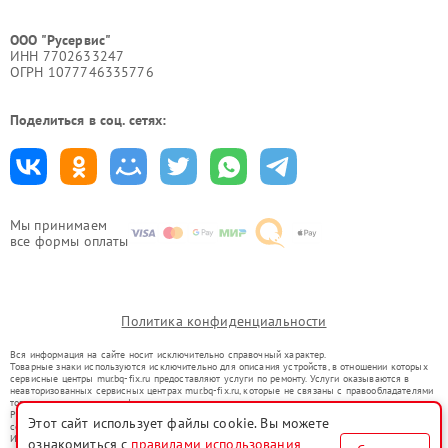
ООО "Русервис"
ИНН 7702633247
ОГРН 1077746335776
Поделиться в соц. сетях:
Мы принимаем
все формы оплаты
Политика конфиденциальности
Вся информация на сайте носит исключительно справочный характер.
Товарные знаки используются исключительно для описания устройств, в отношении которых
сервисные центры mur.bq-fix.ru предоставляют услуги по ремонту. Услуги оказываются в
неавторизованных сервисных центрах mur.bq-fix.ru, которые не связаны с правообладателями
товарных знаков или их официальными представителями.
Ремонт осуществляется для устройств, уже введенных в гражданский оборот в соответствии
Этот сайт использует файлы cookie. Вы можете
со статьей 1487 ГК РФ.
Использование товарных знаков не преследует цели индивидуализации услуг или введения
ознакомиться с
правилами использования