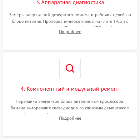
3. Аппаратная диагностика
Замеры напряжений дежурного режима и рабочих цепей на
блоке питания. Проверка видеосигналов на плате T-Con с
помощью осциллографа. Тестирование LED-драйвера и
Подробнее
светодиодных планок подсветки мультиметром.
4. Компонентный и модульный ремонт
Перепайка элементов блока питания или процессора.
Замена выгоревших светодиодов со сложным демонтажом
хрупкой матрицы. Восстановление поврежденных дорожек,
Подробнее
прошивка микросхем памяти EEPROM