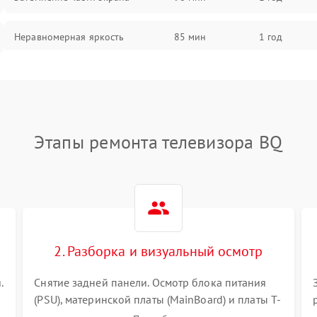
Неравномерная яркость
85 мин
1 год
Выгорание матрицы
90 мин
1 год
Этапы ремонта телевизора BQ
2. Разборка и визуальный осмотр
.
Снятие задней панели. Осмотр блока питания
(PSU), материнской платы (MainBoard) и платы T-
Con на вздутые конденсаторы, прогары,