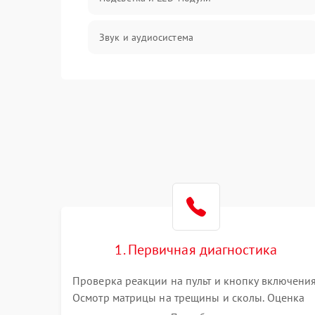
Звук и аудиосистема
Сигнал и приём каналов
Разъёмы и интерфейсы
Механические повреждения
Программное обеспечение
Корпус и механика
1. Первичная диагностика
Пульт и управление
Проверка реакции на пульт и кнопку включения
Осмотр матрицы на трещины и сколы. Оценка
Сеть и подключения
звука, наличия подсветки и индикаторов