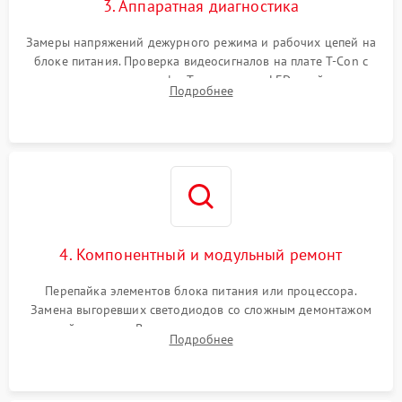
3. Аппаратная диагностика
Замеры напряжений дежурного режима и рабочих цепей на
блоке питания. Проверка видеосигналов на плате T-Con с
помощью осциллографа. Тестирование LED-драйвера и
Подробнее
светодиодных планок подсветки мультиметром.
4. Компонентный и модульный ремонт
Перепайка элементов блока питания или процессора.
Замена выгоревших светодиодов со сложным демонтажом
хрупкой матрицы. Восстановление поврежденных дорожек,
Подробнее
прошивка микросхем памяти EEPROM