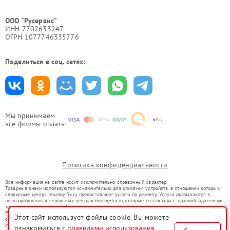
ООО "Русервис"
ИНН 7702633247
ОГРН 1077746335776
Поделиться в соц. сетях:
Мы принимаем
все формы оплаты
Политика конфиденциальности
Вся информация на сайте носит исключительно справочный характер.
Товарные знаки используются исключительно для описания устройств, в отношении которых
сервисные центры mur.bq-fix.ru предоставляют услуги по ремонту. Услуги оказываются в
неавторизованных сервисных центрах mur.bq-fix.ru, которые не связаны с правообладателями
товарных знаков или их официальными представителями.
Ремонт осуществляется для устройств, уже введенных в гражданский оборот в соответствии
Этот сайт использует файлы cookie. Вы можете
со статьей 1487 ГК РФ.
Использование товарных знаков не преследует цели индивидуализации услуг или введения
ознакомиться с
правилами использования