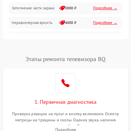
Механические повреждения
Затемнение части экрана
5000 ₽
Подробнее →
Программное обеспечение
Неравномерная яркость
4000 ₽
Подробнее →
Корпус и механика
Выгорание матрицы
6000 ₽
Подробнее →
Пульт и управление
Этапы ремонта телевизора BQ
Сеть и подключения
Аудио
Сетевая
1. Первичная диагностика
Проверка реакции на пульт и кнопку включения. Осмотр
матрицы на трещины и сколы. Оценка звука, наличия
подсветки и индикаторов ошибок. Подключение тестовых
Подробнее