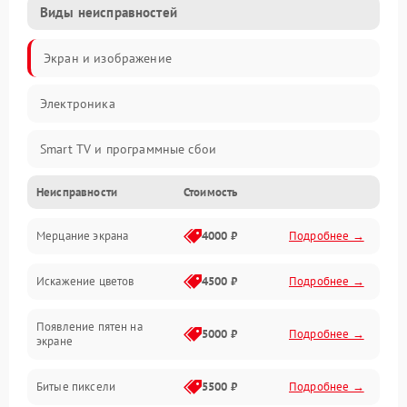
Виды неисправностей
Экран и изображение
Электроника
Smart TV и программные сбои
Неисправности
Стоимость
Питание и запуск
Мерцание экрана
4000 ₽
Подробнее →
Подсветка и LED-модули
Искажение цветов
4500 ₽
Подробнее →
Звук и аудиосистема
Появление пятен на
Сигнал и приём каналов
5000 ₽
Подробнее →
экране
Разъёмы и интерфейсы
Битые пиксели
5500 ₽
Подробнее →