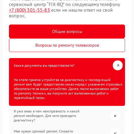
сервисный центр “FIX-BQ” по следующему телефону
+7 (800) 301-55-83
если не нашли ответ на свой
вопрос.
Общие вопросы
Вопросы по ремонту телевизоров
Какие документы вы предоставляете?
На этапе приема устройства на диагностику и последующий
ремонт вам будет предоставлен заказ-наряд с указанием страховых
обязательств на ваше устройство. Далее, после выполнения работ
по ремонту техники, вы получите акт выполненных работ и
гарантийный талон.
Я уже знаю в чем неисправность и какой
ремонт необходим. Для чего проводить
диагностику?
Мне нужен срочный ремонт. Сможете