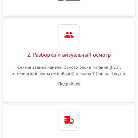
источников сигнала для выявления симптомов поломки.
2. Разборка и визуальный осмотр
Снятие задней панели. Осмотр блока питания (PSU),
материнской платы (MainBoard) и платы T-Con на вздутые
конденсаторы, прогары, окисления и микротрещины.
Подробнее
Проверка надежности фиксации и целостности шлейфов.