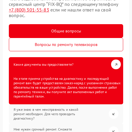
сервисный центр “FIX-BQ” по следующему телефону
+7 (800) 301-55-83
если не нашли ответ на свой
вопрос.
Общие вопросы
Вопросы по ремонту телевизоров
Какие документы вы предоставляете?
На этапе приема устройства на диагностику и последующий
ремонт вам будет предоставлен заказ-наряд с указанием страховых
обязательств на ваше устройство. Далее, после выполнения работ
по ремонту техники, вы получите акт выполненных работ и
гарантийный талон.
Я уже знаю в чем неисправность и какой
ремонт необходим. Для чего проводить
диагностику?
Мне нужен срочный ремонт. Сможете