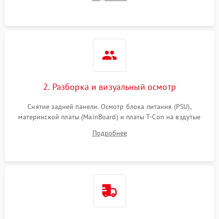
источников сигнала для выявления симптомов поломки.
2. Разборка и визуальный осмотр
Снятие задней панели. Осмотр блока питания (PSU),
материнской платы (MainBoard) и платы T-Con на вздутые
конденсаторы, прогары, окисления и микротрещины.
Подробнее
Проверка надежности фиксации и целостности шлейфов.