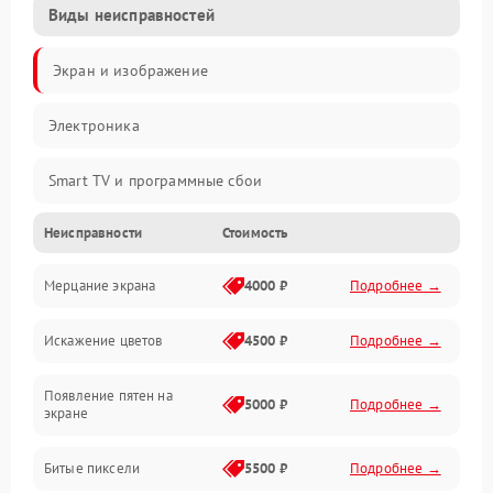
Виды неисправностей
Экран и изображение
Электроника
Smart TV и программные сбои
Неисправности
Стоимость
Питание и запуск
Мерцание экрана
4000 ₽
Подробнее →
Подсветка и LED-модули
Искажение цветов
4500 ₽
Подробнее →
Звук и аудиосистема
Появление пятен на
Сигнал и приём каналов
5000 ₽
Подробнее →
экране
Разъёмы и интерфейсы
Битые пиксели
5500 ₽
Подробнее →