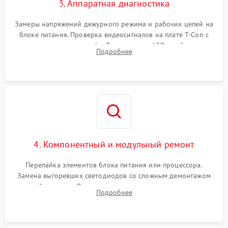
3. Аппаратная диагностика
Замеры напряжений дежурного режима и рабочих цепей на
блоке питания. Проверка видеосигналов на плате T-Con с
помощью осциллографа. Тестирование LED-драйвера и
Подробнее
светодиодных планок подсветки мультиметром.
4. Компонентный и модульный ремонт
Перепайка элементов блока питания или процессора.
Замена выгоревших светодиодов со сложным демонтажом
хрупкой матрицы. Восстановление поврежденных дорожек,
Подробнее
прошивка микросхем памяти EEPROM