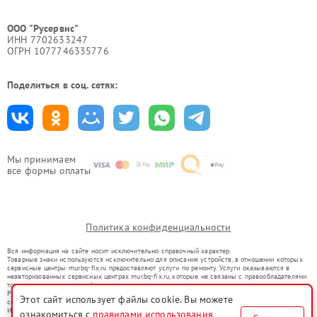
ООО "Русервис"
ИНН 7702633247
ОГРН 1077746335776
Поделиться в соц. сетях:
Мы принимаем
все формы оплаты
Политика конфиденциальности
Вся информация на сайте носит исключительно справочный характер.
Товарные знаки используются исключительно для описания устройств, в отношении которых
сервисные центры mur.bq-fix.ru предоставляют услуги по ремонту. Услуги оказываются в
неавторизованных сервисных центрах mur.bq-fix.ru, которые не связаны с правообладателями
товарных знаков или их официальными представителями.
Ремонт осуществляется для устройств, уже введенных в гражданский оборот в соответствии
Этот сайт использует файлы cookie. Вы можете
со статьей 1487 ГК РФ.
Использование товарных знаков не преследует цели индивидуализации услуг или введения
ознакомиться с
правилами использования