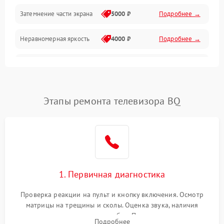
Механические повреждения
Затемнение части экрана
5000 ₽
Подробнее →
Программное обеспечение
Неравномерная яркость
4000 ₽
Подробнее →
Корпус и механика
Выгорание матрицы
6000 ₽
Подробнее →
Пульт и управление
Этапы ремонта телевизора BQ
Сеть и подключения
Аудио
Сетевая
1. Первичная диагностика
Проверка реакции на пульт и кнопку включения. Осмотр
матрицы на трещины и сколы. Оценка звука, наличия
подсветки и индикаторов ошибок. Подключение тестовых
Подробнее