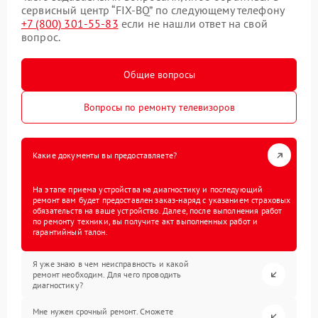
сервисный центр “FIX-BQ” по следующему телефону
+7 (800) 301-55-83
если не нашли ответ на свой
вопрос.
Общие вопросы
Вопросы по ремонту телевизоров
Какие документы вы предоставляете?
На этапе приема устройства на диагностику и последующий
ремонт вам будет предоставлен заказ-наряд с указанием страховых
обязательств на ваше устройство. Далее, после выполнения работ
по ремонту техники, вы получите акт выполненных работ и
гарантийный талон.
Я уже знаю в чем неисправность и какой
ремонт необходим. Для чего проводить
диагностику?
Мне нужен срочный ремонт. Сможете