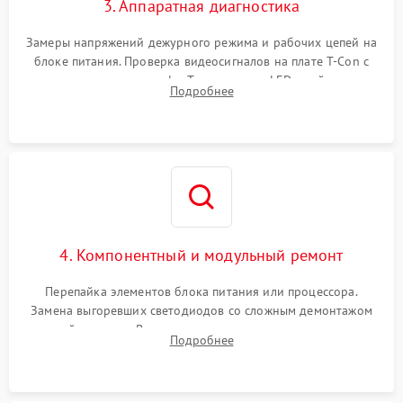
3. Аппаратная диагностика
Замеры напряжений дежурного режима и рабочих цепей на
блоке питания. Проверка видеосигналов на плате T-Con с
помощью осциллографа. Тестирование LED-драйвера и
Подробнее
светодиодных планок подсветки мультиметром.
4. Компонентный и модульный ремонт
Перепайка элементов блока питания или процессора.
Замена выгоревших светодиодов со сложным демонтажом
хрупкой матрицы. Восстановление поврежденных дорожек,
Подробнее
прошивка микросхем памяти EEPROM