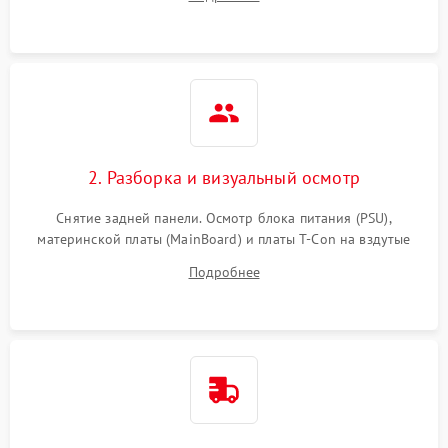
источников сигнала для выявления симптомов поломки.
2. Разборка и визуальный осмотр
Снятие задней панели. Осмотр блока питания (PSU),
материнской платы (MainBoard) и платы T-Con на вздутые
конденсаторы, прогары, окисления и микротрещины.
Подробнее
Проверка надежности фиксации и целостности шлейфов.