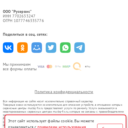
ООО "Русервис"
ИНН 7702633247
ОГРН 1077746335776
Поделиться в соц. сетях:
Мы принимаем
все формы оплаты
Политика конфиденциальности
Вся информация на сайте носит исключительно справочный характер.
Товарные знаки используются исключительно для описания устройств, в отношении которых
сервисные центры mur.bq-fix.ru предоставляют услуги по ремонту. Услуги оказываются в
неавторизованных сервисных центрах mur.bq-fix.ru, которые не связаны с правообладателями
товарных знаков или их официальными представителями.
Ремонт осуществляется для устройств, уже введенных в гражданский оборот в соответствии
Этот сайт использует файлы cookie. Вы можете
со статьей 1487 ГК РФ.
Использование товарных знаков не преследует цели индивидуализации услуг или введения
ознакомиться с
правилами использования