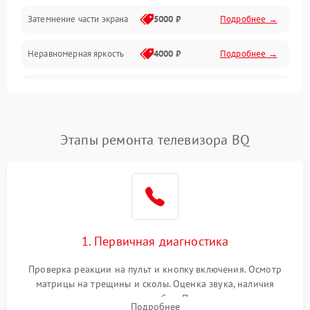
Механические повреждения
Затемнение части экрана
5000 ₽
Подробнее →
Программное обеспечение
Неравномерная яркость
4000 ₽
Подробнее →
Корпус и механика
Выгорание матрицы
6000 ₽
Подробнее →
Пульт и управление
Этапы ремонта телевизора BQ
Сеть и подключения
Аудио
Сетевая
1. Первичная диагностика
Проверка реакции на пульт и кнопку включения. Осмотр
матрицы на трещины и сколы. Оценка звука, наличия
подсветки и индикаторов ошибок. Подключение тестовых
Подробнее