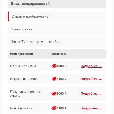
Виды неисправностей
Экран и изображение
Электроника
Smart TV и программные сбои
Неисправности
Стоимость
Питание и запуск
Мерцание экрана
4000 ₽
Подробнее →
Подсветка и LED-модули
Искажение цветов
4500 ₽
Подробнее →
Звук и аудиосистема
Появление пятен на
Сигнал и приём каналов
5000 ₽
Подробнее →
экране
Разъёмы и интерфейсы
Битые пиксели
5500 ₽
Подробнее →