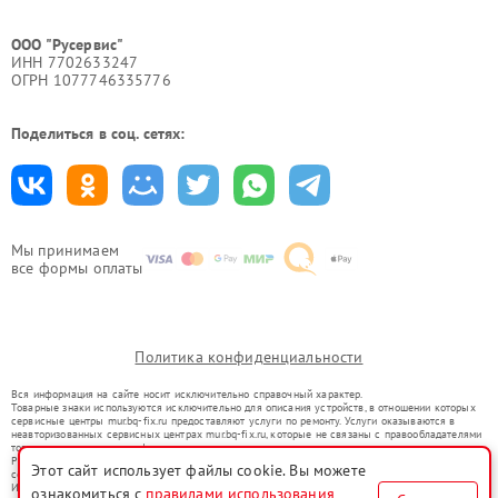
ООО "Русервис"
ИНН 7702633247
ОГРН 1077746335776
Поделиться в соц. сетях:
Мы принимаем
все формы оплаты
Политика конфиденциальности
Вся информация на сайте носит исключительно справочный характер.
Товарные знаки используются исключительно для описания устройств, в отношении которых
сервисные центры mur.bq-fix.ru предоставляют услуги по ремонту. Услуги оказываются в
неавторизованных сервисных центрах mur.bq-fix.ru, которые не связаны с правообладателями
товарных знаков или их официальными представителями.
Ремонт осуществляется для устройств, уже введенных в гражданский оборот в соответствии
Этот сайт использует файлы cookie. Вы можете
со статьей 1487 ГК РФ.
Использование товарных знаков не преследует цели индивидуализации услуг или введения
ознакомиться с
правилами использования