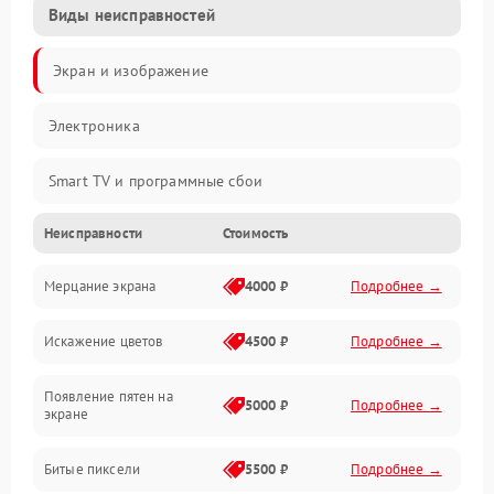
Виды неисправностей
Экран и изображение
Электроника
Smart TV и программные сбои
Неисправности
Стоимость
Питание и запуск
Мерцание экрана
4000 ₽
Подробнее →
Подсветка и LED-модули
Искажение цветов
4500 ₽
Подробнее →
Звук и аудиосистема
Появление пятен на
Сигнал и приём каналов
5000 ₽
Подробнее →
экране
Разъёмы и интерфейсы
Битые пиксели
5500 ₽
Подробнее →