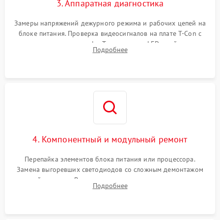
3. Аппаратная диагностика
Замеры напряжений дежурного режима и рабочих цепей на
блоке питания. Проверка видеосигналов на плате T-Con с
помощью осциллографа. Тестирование LED-драйвера и
Подробнее
светодиодных планок подсветки мультиметром.
4. Компонентный и модульный ремонт
Перепайка элементов блока питания или процессора.
Замена выгоревших светодиодов со сложным демонтажом
хрупкой матрицы. Восстановление поврежденных дорожек,
Подробнее
прошивка микросхем памяти EEPROM