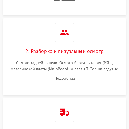
источников сигнала для выявления симптомов поломки.
2. Разборка и визуальный осмотр
Снятие задней панели. Осмотр блока питания (PSU),
материнской платы (MainBoard) и платы T-Con на вздутые
конденсаторы, прогары, окисления и микротрещины.
Подробнее
Проверка надежности фиксации и целостности шлейфов.