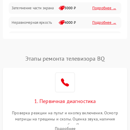
Механические повреждения
Затемнение части экрана
5000 ₽
Подробнее →
Программное обеспечение
Неравномерная яркость
4000 ₽
Подробнее →
Корпус и механика
Выгорание матрицы
6000 ₽
Подробнее →
Пульт и управление
Этапы ремонта телевизора BQ
Сеть и подключения
Аудио
Сетевая
1. Первичная диагностика
Проверка реакции на пульт и кнопку включения. Осмотр
матрицы на трещины и сколы. Оценка звука, наличия
подсветки и индикаторов ошибок. Подключение тестовых
Подробнее