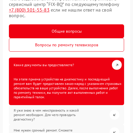
сервисный центр “FIX-BQ” по следующему телефону
+7 (800) 301-55-83
если не нашли ответ на свой
вопрос.
Общие вопросы
Вопросы по ремонту телевизоров
Какие документы вы предоставляете?
На этапе приема устройства на диагностику и последующий
ремонт вам будет предоставлен заказ-наряд с указанием страховых
обязательств на ваше устройство. Далее, после выполнения работ
по ремонту техники, вы получите акт выполненных работ и
гарантийный талон.
Я уже знаю в чем неисправность и какой
ремонт необходим. Для чего проводить
диагностику?
Мне нужен срочный ремонт. Сможете