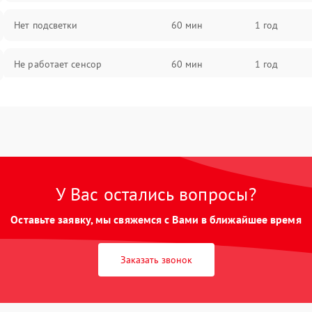
Нет подсветки
60 мин
1 год
Не работает сенсор
60 мин
1 год
Мерцает изображение
60 мин
1 год
Не работает 3D Touch
60 мин
1 год
Не работает Face ID
60 мин
1 год
У Вас остались вопросы?
Оставьте заявку, мы свяжемся с Вами в ближайшее время
Заказать звонок