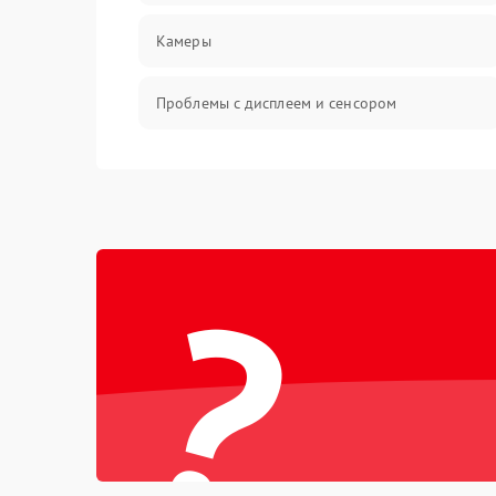
Камеры
Проблемы с дисплеем и сенсором
Зарядка
Проблемы с питанием, зарядкой и
аккумулятором
?
Проблемы с работой системы, корпусом и
другие