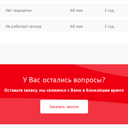
Нет подсветки
60 мин
1 год
Не работает сенсор
60 мин
1 год
Мерцает изображение
60 мин
1 год
Не работает 3D Touch
60 мин
1 год
Не работает Face ID
60 мин
1 год
У Вас остались вопросы?
Оставьте заявку, мы свяжемся с Вами в ближайшее время
Заказать звонок