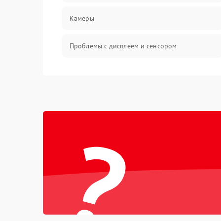
Камеры
Проблемы с дисплеем и сенсором
Зарядка
Проблемы с питанием, зарядкой и
аккумулятором
?
Проблемы с работой системы, корпусом и
другие