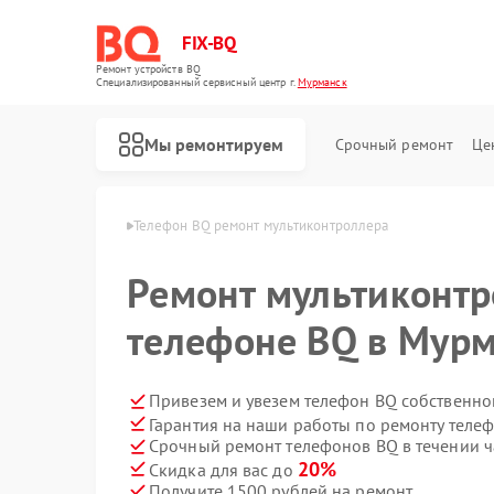
FIX-BQ
Ремонт устройств BQ
Специализированный cервисный центр г.
Мурманск
Мы ремонтируем
Срочный ремонт
Це
нов BQ в Мурманске
Телефон BQ ремонт мультиконтроллера
Ремонт мультиконтр
телефоне BQ в Мур
Привезем и увезем телефон BQ собственно
Гарантия на наши работы по ремонту теле
Срочный ремонт телефонов BQ в течении ч
20%
Скидка для вас до
Получите 1500 рублей на ремонт