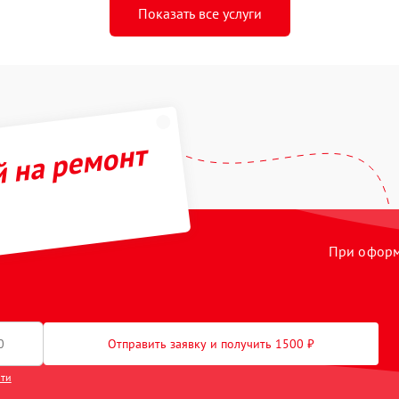
Показать все услуги
й на ремонт
При оформл
Отправить заявку и получить 1500 ₽
сти