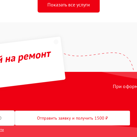
Показать все услуги
й на ремонт
При оформл
Отправить заявку и получить 1500 ₽
сти