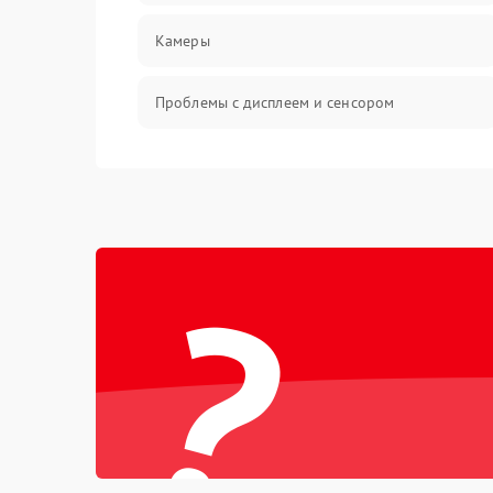
Камеры
Проблемы с дисплеем и сенсором
Зарядка
Проблемы с питанием, зарядкой и
аккумулятором
?
Проблемы с работой системы, корпусом и
другие