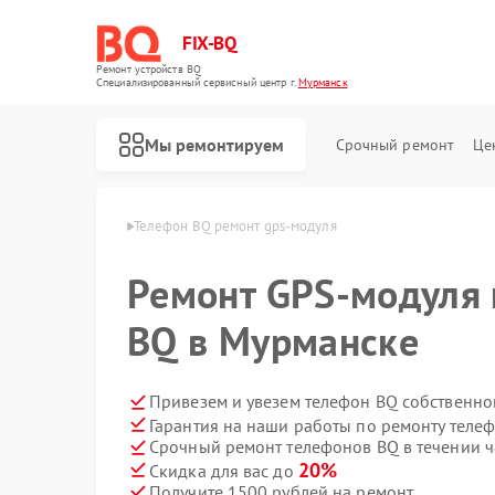
FIX-BQ
Ремонт устройств BQ
Специализированный cервисный центр г.
Мурманск
Мы ремонтируем
Срочный ремонт
Це
нов BQ в Мурманске
Телефон BQ ремонт gps-модуля
Ремонт GPS-модуля 
BQ в Мурманске
Привезем и увезем телефон BQ собственно
Гарантия на наши работы по ремонту теле
Срочный ремонт телефонов BQ в течении ч
20%
Скидка для вас до
Получите 1500 рублей на ремонт