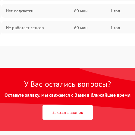
Нет подсветки
60 мин
1 год
Не работает сенсор
60 мин
1 год
Мерцает изображение
60 мин
1 год
Не работает 3D Touch
60 мин
1 год
Не работает Face ID
60 мин
1 год
У Вас остались вопросы?
Оставьте заявку, мы свяжемся с Вами в ближайшее время
Заказать звонок