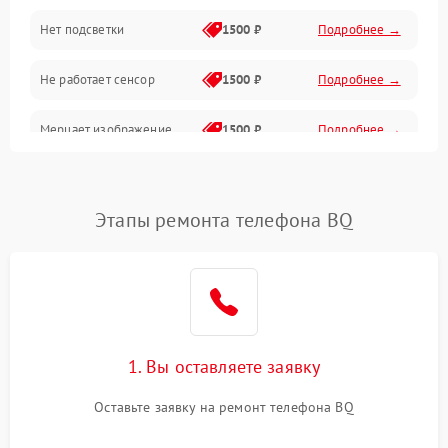
Нет подсветки
1500 ₽
Подробнее →
Проблемы с работой системы, корпусом и другие
Не работает сенсор
1500 ₽
Подробнее →
Мерцает изображение
1500 ₽
Подробнее →
Не работает 3D Touch
2400 ₽
Подробнее →
Этапы ремонта телефона BQ
Не работает Face ID
4000 ₽
Подробнее →
1. Вы оставляете заявку
Оставьте заявку на ремонт телефона BQ