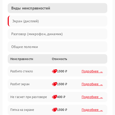
Виды неисправностей
Экран (дисплей)
Разговор (микрофон, динамик)
Общие поломки
Неисправности
Стоимость
Проблемы связи
Разбито стекло
1500 ₽
Подробнее →
Камеры
Разбит экран
1500 ₽
Подробнее →
Проблемы с дисплеем и сенсором
Не гаснет при разговоре
400 ₽
Подробнее →
Зарядка
Пятна на экране
1500 ₽
Подробнее →
Проблемы с питанием, зарядкой и аккумулятором