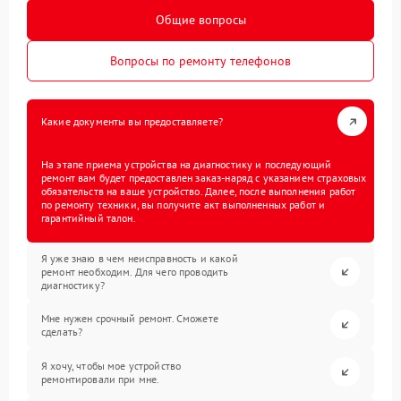
Общие вопросы
Вопросы по ремонту телефонов
Какие документы вы предоставляете?
На этапе приема устройства на диагностику и последующий
ремонт вам будет предоставлен заказ-наряд с указанием страховых
обязательств на ваше устройство. Далее, после выполнения работ
по ремонту техники, вы получите акт выполненных работ и
гарантийный талон.
Я уже знаю в чем неисправность и какой
ремонт необходим. Для чего проводить
диагностику?
Мне нужен срочный ремонт. Сможете
сделать?
Я хочу, чтобы мое устройство
ремонтировали при мне.