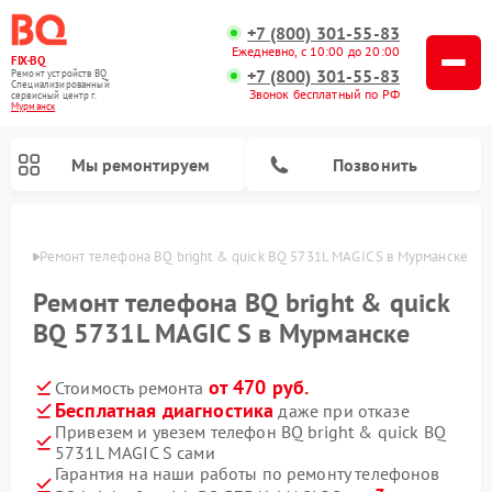
+7 (800) 301-55-83
Ежедневно, с 10:00 до 20:00
FIX-BQ
+7 (800) 301-55-83
Ремонт устройств BQ
Специализированный
Звонок бесплатный по РФ
cервисный центр г.
Мурманск
Мы ремонтируем
Позвонить
анске
Ремонт телефона BQ bright & quick BQ 5731L MAGIC S в Мурманске
Ремонт телефона BQ bright & quick
BQ 5731L MAGIC S в Мурманске
от 470 руб.
Стоимость ремонта
Бесплатная диагностика
даже при отказе
Привезем и увезем телефон BQ bright & quick BQ
5731L MAGIC S сами
Гарантия на наши работы по ремонту телефонов