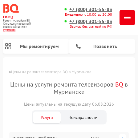
+7 (800) 301-55-83
Ежедневно, с 10:00 до 20:00
FIX-BQ
+7 (800) 301-55-83
Ремонт устройств BQ
Специализированный
Звонок бесплатный по РФ
cервисный центр г.
Мурманск
Мы ремонтируем
Позвонить
Цены
Цены на ремонт телевизора BQ в Мурманске
Цены на услуги ремонта телевизоров
BQ
в
Мурманске
Цены актуальны на текущую дату 06.08.2026
Услуги
Неисправности
Замена материнской платы