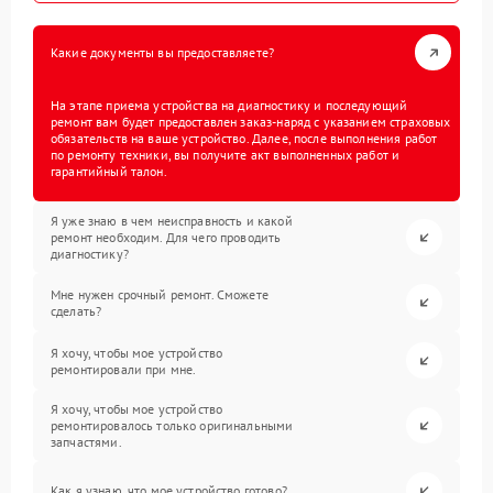
Какие документы вы предоставляете?
На этапе приема устройства на диагностику и последующий
ремонт вам будет предоставлен заказ-наряд с указанием страховых
обязательств на ваше устройство. Далее, после выполнения работ
по ремонту техники, вы получите акт выполненных работ и
гарантийный талон.
Я уже знаю в чем неисправность и какой
ремонт необходим. Для чего проводить
диагностику?
Мне нужен срочный ремонт. Сможете
сделать?
Я хочу, чтобы мое устройство
ремонтировали при мне.
Я хочу, чтобы мое устройство
ремонтировалось только оригинальными
запчастями.
Как я узнаю, что мое устройство готово?