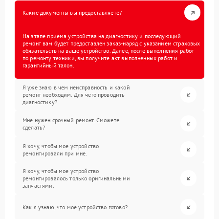
Какие документы вы предоставляете?
На этапе приема устройства на диагностику и последующий
ремонт вам будет предоставлен заказ-наряд с указанием страховых
обязательств на ваше устройство. Далее, после выполнения работ
по ремонту техники, вы получите акт выполненных работ и
гарантийный талон.
Я уже знаю в чем неисправность и какой
ремонт необходим. Для чего проводить
диагностику?
Мне нужен срочный ремонт. Сможете
сделать?
Я хочу, чтобы мое устройство
ремонтировали при мне.
Я хочу, чтобы мое устройство
ремонтировалось только оригинальными
запчастями.
Как я узнаю, что мое устройство готово?