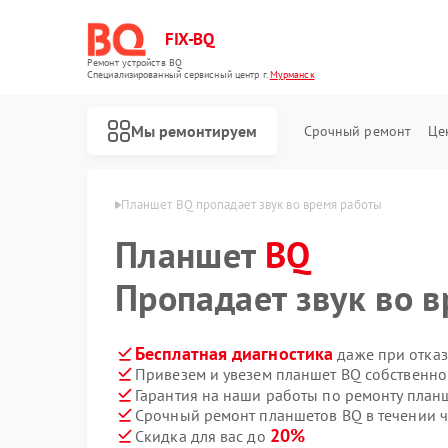
FIX-BQ
Ремонт устройств BQ
Специализированный cервисный центр г.
Мурманск
Мы ремонтируем
Срочный ремонт
Це
тов BQ в Мурманске
Планшет BQ пропадает звук во время работы
Планшет
BQ
Пропадает звук во 
Бесплатная диагностика
даже при отказ
Привезем и увезем планшет BQ собственно
Гарантия на наши работы по ремонту пла
Срочный ремонт планшетов BQ в течении ч
20%
Скидка для вас до