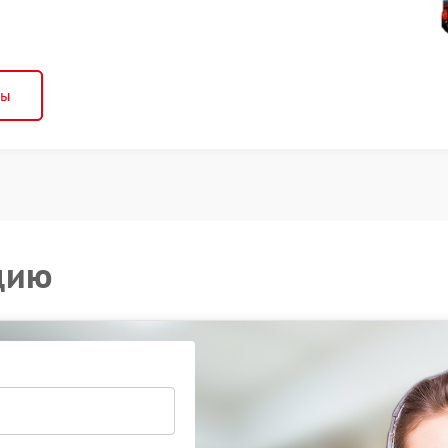
ны
цию