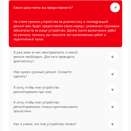
Какие документы вы предоставляете?
На этапе приема устройства на диагностику и последующий
ремонт вам будет предоставлен заказ-наряд с указанием страховых
обязательств на ваше устройство. Далее, после выполнения работ
по ремонту техники, вы получите акт выполненных работ и
гарантийный талон.
Я уже знаю в чем неисправность и какой
ремонт необходим. Для чего проводить
диагностику?
Мне нужен срочный ремонт. Сможете
сделать?
Я хочу, чтобы мое устройство
ремонтировали при мне.
Я хочу, чтобы мое устройство
ремонтировалось только оригинальными
запчастями.
Как я узнаю, что мое устройство готово?