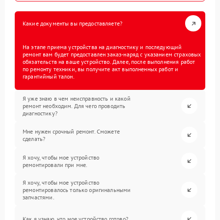
Какие документы вы предоставляете?
На этапе приема устройства на диагностику и последующий
ремонт вам будет предоставлен заказ-наряд с указанием страховых
обязательств на ваше устройство. Далее, после выполнения работ
по ремонту техники, вы получите акт выполненных работ и
гарантийный талон.
Я уже знаю в чем неисправность и какой
ремонт необходим. Для чего проводить
диагностику?
Мне нужен срочный ремонт. Сможете
сделать?
Я хочу, чтобы мое устройство
ремонтировали при мне.
Я хочу, чтобы мое устройство
ремонтировалось только оригинальными
запчастями.
Как я узнаю, что мое устройство готово?