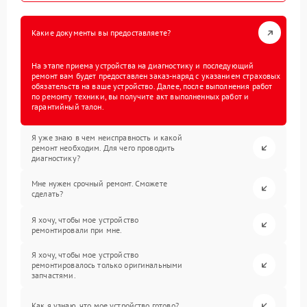
Какие документы вы предоставляете?
На этапе приема устройства на диагностику и последующий
ремонт вам будет предоставлен заказ-наряд с указанием страховых
обязательств на ваше устройство. Далее, после выполнения работ
по ремонту техники, вы получите акт выполненных работ и
гарантийный талон.
Я уже знаю в чем неисправность и какой
ремонт необходим. Для чего проводить
диагностику?
Мне нужен срочный ремонт. Сможете
сделать?
Я хочу, чтобы мое устройство
ремонтировали при мне.
Я хочу, чтобы мое устройство
ремонтировалось только оригинальными
запчастями.
Как я узнаю, что мое устройство готово?