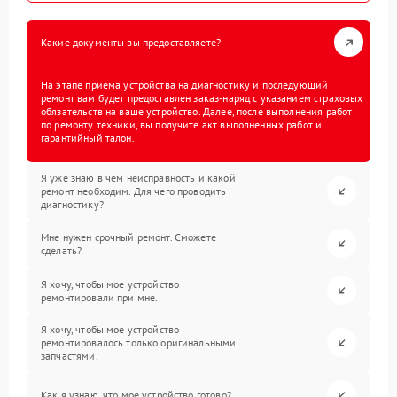
Какие документы вы предоставляете?
На этапе приема устройства на диагностику и последующий
ремонт вам будет предоставлен заказ-наряд с указанием страховых
обязательств на ваше устройство. Далее, после выполнения работ
по ремонту техники, вы получите акт выполненных работ и
гарантийный талон.
Я уже знаю в чем неисправность и какой
ремонт необходим. Для чего проводить
диагностику?
Мне нужен срочный ремонт. Сможете
сделать?
Я хочу, чтобы мое устройство
ремонтировали при мне.
Я хочу, чтобы мое устройство
ремонтировалось только оригинальными
запчастями.
Как я узнаю, что мое устройство готово?