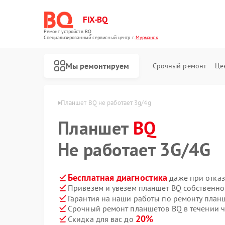
FIX-BQ
Ремонт устройств BQ
Специализированный cервисный центр г.
Мурманск
Мы ремонтируем
Срочный ремонт
Це
тов BQ в Мурманске
Планшет BQ не работает 3g/4g
Планшет
BQ
Не работает 3G/4G
Бесплатная диагностика
даже при отказ
Привезем и увезем планшет BQ собственно
Гарантия на наши работы по ремонту пла
Срочный ремонт планшетов BQ в течении ч
20%
Скидка для вас до