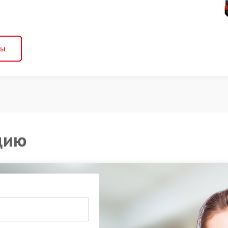
ны
цию