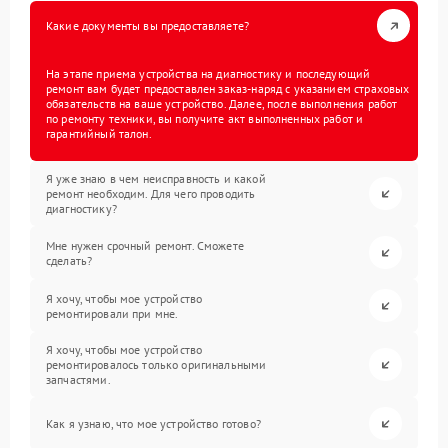
Какие документы вы предоставляете?
На этапе приема устройства на диагностику и последующий
ремонт вам будет предоставлен заказ-наряд с указанием страховых
обязательств на ваше устройство. Далее, после выполнения работ
по ремонту техники, вы получите акт выполненных работ и
гарантийный талон.
Я уже знаю в чем неисправность и какой
ремонт необходим. Для чего проводить
диагностику?
Мне нужен срочный ремонт. Сможете
сделать?
Я хочу, чтобы мое устройство
ремонтировали при мне.
Я хочу, чтобы мое устройство
ремонтировалось только оригинальными
запчастями.
Как я узнаю, что мое устройство готово?