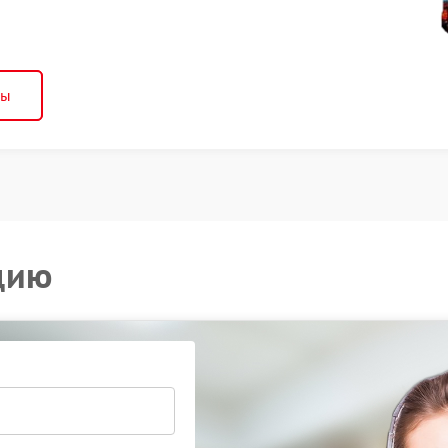
ны
цию