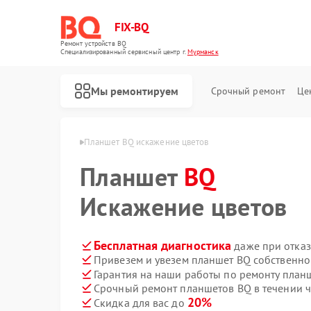
FIX-BQ
Ремонт устройств BQ
Специализированный cервисный центр г.
Мурманск
Мы ремонтируем
Срочный ремонт
Це
тов BQ в Мурманске
Планшет BQ искажение цветов
Планшет
BQ
Искажение цветов
Бесплатная диагностика
даже при отказ
Привезем и увезем планшет BQ собственно
Гарантия на наши работы по ремонту пла
Срочный ремонт планшетов BQ в течении ч
20%
Скидка для вас до