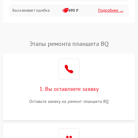
Выскакивает ошибка
690 ₽
Подробнее →
Перегрев и нестабильная работа
Влага и механические повреждения
Сеть и интернет
Этапы ремонта планшета BQ
Зарядка и разъёмы
Программные сбои
1. Вы оставляете заявку
Память и данные
Оставьте заявку на ремонт планшета BQ
Режим работы
Связь и беспроводные модули
Камера