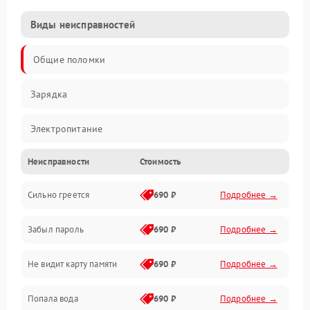
Виды неисправностей
Общие поломки
Зарядка
Электропитание
Неисправности
Стоимость
Экран и изображение
Сильно греется
690 ₽
Подробнее →
Дисплей
Забыл пароль
690 ₽
Подробнее →
Экран (дисплей)
Не видит карту памяти
690 ₽
Подробнее →
Связь
Попала вода
690 ₽
Подробнее →
Разговор (микрофон, динамик)