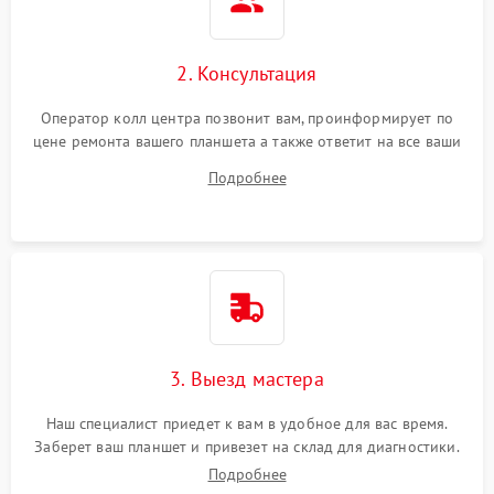
Сенсорное управление
2. Консультация
Проблемы с механикой
Оператор колл центра позвонит вам, проинформирует по
цене ремонта вашего планшета а также ответит на все ваши
Питание и аккумулятор
вопросы.
Подробнее
Кнопки и органы управления
Звук и аудио
Камеры
ПО
3. Выезд мастера
Наш специалист приедет к вам в удобное для вас время.
Заберет ваш планшет и привезет на склад для диагностики.
Подробнее