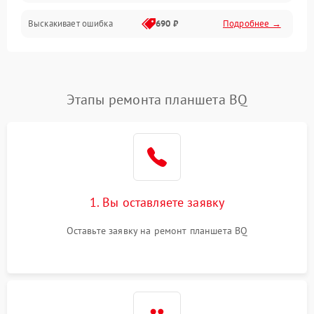
Выскакивает ошибка
690 ₽
Подробнее →
Перегрев и нестабильная работа
Влага и механические повреждения
Сеть и интернет
Этапы ремонта планшета BQ
Зарядка и разъёмы
Программные сбои
1. Вы оставляете заявку
Память и данные
Оставьте заявку на ремонт планшета BQ
Режим работы
Связь и беспроводные модули
Камера