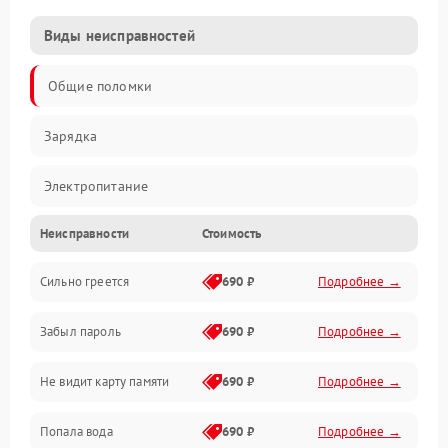
Виды неисправностей
Общие поломки
Зарядка
Электропитание
Неисправности
Стоимость
Экран и изображение
Сильно греется
690 ₽
Подробнее →
Дисплей
Забыл пароль
690 ₽
Подробнее →
Экран (дисплей)
Не видит карту памяти
690 ₽
Подробнее →
Связь
Попала вода
690 ₽
Подробнее →
Разговор (микрофон, динамик)