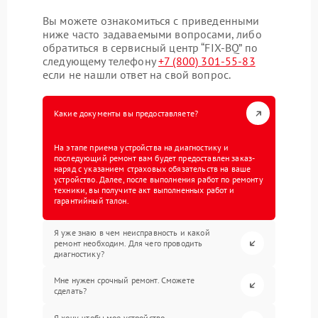
Вы можете ознакомиться с приведенными
ниже часто задаваемыми вопросами, либо
обратиться в сервисный центр “FIX-BQ” по
следующему телефону
+7 (800) 301-55-83
если не нашли ответ на свой вопрос.
Какие документы вы предоставляете?
На этапе приема устройства на диагностику и
последующий ремонт вам будет предоставлен заказ-
наряд с указанием страховых обязательств на ваше
устройство. Далее, после выполнения работ по ремонту
техники, вы получите акт выполненных работ и
гарантийный талон.
Я уже знаю в чем неисправность и какой
ремонт необходим. Для чего проводить
диагностику?
Мне нужен срочный ремонт. Сможете
сделать?
Я хочу, чтобы мое устройство